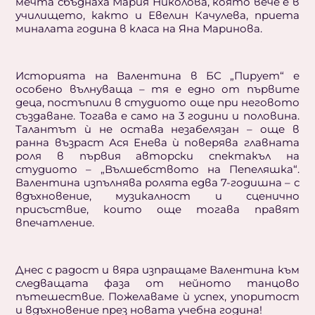
мечта сбъднаха Мария Николова, която вече е в
училището, както и Евелин Качулева, приета
миналата година в класа на Яна Маринова.
Историята на Валентина в БС „Пирует“ е
особено вълнуваща – тя е едно от първите
деца, постъпили в студиото още при неговото
създаване. Тогава е само на 3 години и половина.
Талантът ѝ не остава незабелязан – още в
ранна възраст Ася Енева ѝ поверява главната
роля в първия авторски спектакъл на
студиото – „Вълшебството на Пепеляшка“.
Валентина изпълнява ролята едва 7-годишна – с
вдъхновение, музикалност и сценично
присъствие, които още тогава правят
впечатление.
Днес с радост и вяра изпращаме Валентина към
следващата фаза от нейното танцово
пътешествие. Пожелаваме ѝ успех, упоритост
и вдъхновение през новата учебна година!