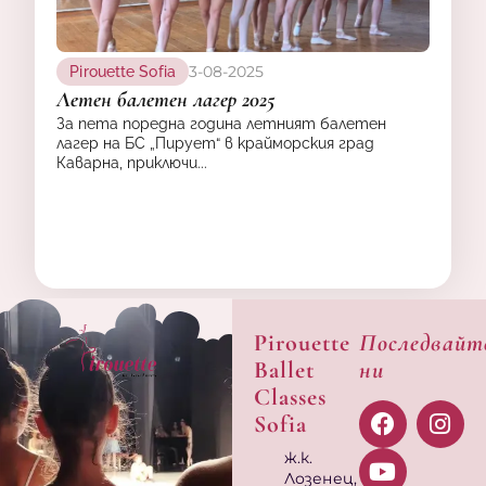
3-08-2025
Pirouette Sofia
Летен балетен лагер 2025
За пета поредна година летният балетен
лагер на БС „Пирует“ в крайморския град
Каварна, приключи...
Pirouette
Последвайт
Ballet
ни
Classes
Sofia
ж.к.
Лозенец,