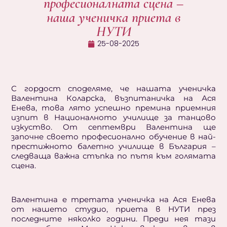
професионалната сцена –
наша ученичка приета в
НУТИ
25-08-2025
С гордост споделяме, че нашата ученичка
Валентина Коларска, възпитаничка на Ася
Енева, това лято успешно премина приемния
изпит в Националното училище за танцово
изкуство. От септември Валентина ще
започне своето професионално обучение в най-
престижното балетно училище в България –
следваща важна стъпка по пътя към голямата
сцена.
Валентина е третата ученичка на Ася Енева
от нашето студио, приета в НУТИ през
последните няколко години. Преди нея тази