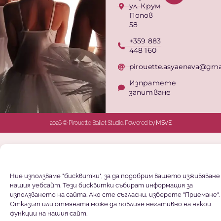
ул. Крум
Попов
58
+359 883
448 160
pirouette.asyaeneva@gma
Изпратете
запитване
2026 © Pirouette Ballet Studio. Powered by
MSVE
Ние използваме "бисквитки", за да подобрим вашето изживяване
нашия уебсайт. Тези бисквитки събират информация за
използването на сайта. Ако сте съгласни, изберете "Приемане".
Отказът или отмяната може да повлияе негативно на някои
функции на нашия сайт.