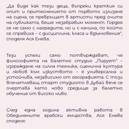
„Да видя как тези деца, въпреки краткия си
опит и притеснението от първото излизане
на сцена, се превръщат в артисти пред очите
на публиката, беше незабравим момент. Гордея
се не само с наградите, но и с начина, по който
се справиха – с дисциплина, класа и вдъхновение“,
споделя Ася Енева.
Тези успехи само потвърждават, че
философията на Балетно студио „Пирует“ –
изграждане на силна техника, сценична култура
и любов към изкуството – е универсална и
устойчива, независимо от географията. С този
впечатляващ старт студиото в Дубай вече се
очертава като ново средище за балетно
обучение от високо ниво.
След една година активна работа в
Обединените арабски емирства, Ася Енева
споделя: