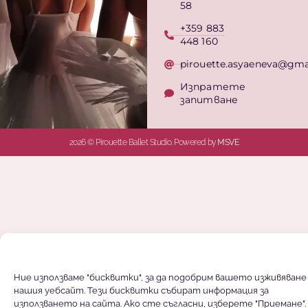
58
+359 883
448 160
pirouette.asyaeneva@gma
Изпратете
запитване
2026 © Pirouette Ballet Studio. Powered by
MSVE
Ние използваме "бисквитки", за да подобрим вашето изживяване
нашия уебсайт. Тези бисквитки събират информация за
използването на сайта. Ако сте съгласни, изберете "Приемане".