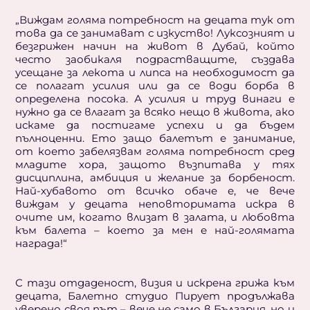
„Виждам голяма потребност на децата тук от
това да се занимават с изкуство! Луксозният и
безгрижен начин на живот в Дубай, който
често заобикаля подрастващите, създава
усещане за лекота и липса на необходимост да
се полагат усилия или да се води борба в
определена посока. А усилия и труд винаги е
нужно да се влагат за всяко нещо в живота, ако
искаме да постигаме успехи и да бъдем
пълноценни. Ето защо балетът е занимание,
от което забелязвам голяма потребност сред
младите хора, защото възпитава у тях
дисциплина, амбиция и желание за борбеност.
Най-хубавото от всичко обаче е, че вече
виждам у децата неповторимата искра в
очите им, когато влизат в залата, и любовта
към балета – което за мен е най-голямата
награда!“
С тази отдаденост, визия и искрена грижа към
децата, Балетно студио Пирует продължава
уверено своя път – вече не само в България, но и