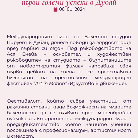
първи големи успехи в Дубай
06-05-2024
Международният клон на Балетно студио
Пирует в Дубай, донесе поводи за гордост още
през първия си сезон. Под ръководството на
Ася Енева – основател и художествен
ръководител на студиото – възпитаниците
от новооткрития филиал направиха своя
първи дебют на сцена и се представиха
блестящо на престижния международен
фестивал
“Art in Motion”
(Изкуство в движение).
Фестивалът, който събра участници от
различни страни, даде възможност на младите
балетисти да се изявят пред многобройна
публика и авторитетно международно жури –
предизвикателство, което нашите ученици
посрещнаха с професионализъм, артистичност
и смелост.