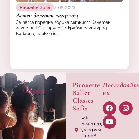
3-08-2025
Pirouette Sofia
Летен балетен лагер 2025
За пета поредна година летният балетен
лагер на БС „Пирует“ в крайморския град
Каварна, приключи...
Pirouette
Последвайт
Ballet
ни
Classes
Sofia
ж.к.
Лозенец,
ул. Крум
Попов