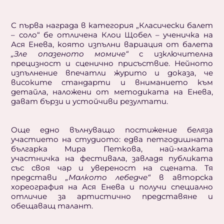
С първа награда в категория „Класически балет
– соло“ бе отличена Клои Щобел – ученичка на
Ася Енева, която изпълни вариация от балета
„Зле опазеното момиче“
с изключителна
прецизност и сценично присъствие. Нейното
изпълнение впечатли журито и доказа, че
високите стандарти и вниманието към
детайла, наложени от методиката на Енева,
дават бързи и устойчиви резултати.
Още едно вълнуващо постижение беляза
участието на студиото: едва петгодишната
българка Мира Петкова, най-малката
участничка на фестивала, завладя публиката
със своя чар и увереност на сцената. Тя
представи
„Малкото лебедче“
в авторска
хореография на Ася Енева и получи специално
отличие за артистично представяне и
обещаващ талант.