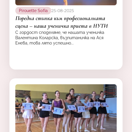
25-08-2025
Pirouette Sofia
Поредна стъпка към професионалната
сцена – наша ученичка приета в НУТИ
С гордост споделяме, че нашата ученичка
Валентина Коларска, възпитаничка на Ася
Енева, това лято успешно...